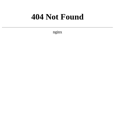
网站地图
首页
关于我们
物业管理
物业顾问
酒店管理
资产管理
项