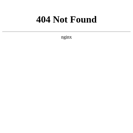
网站地图
首页
关于我们
物业管理
物业顾问
酒店管理
资产管理
项