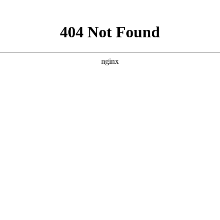
酒店管理
资产管理
项目展示
物业常识
物业法规
地产投资