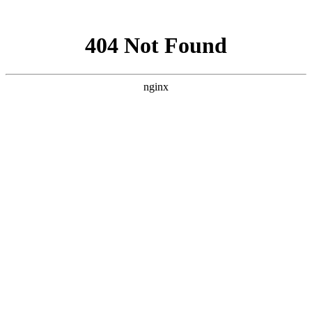
网站地图
首页
关于我们
物业管理
物业顾问
酒店管理
资产管理
项