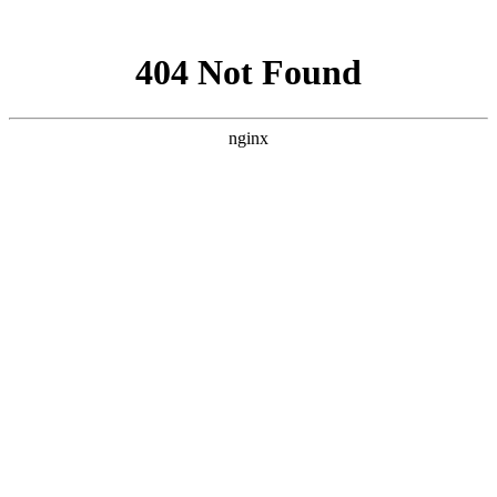
网站地图
首页
关于我们
物业管理
物业顾问
酒店管理
资产管理
项