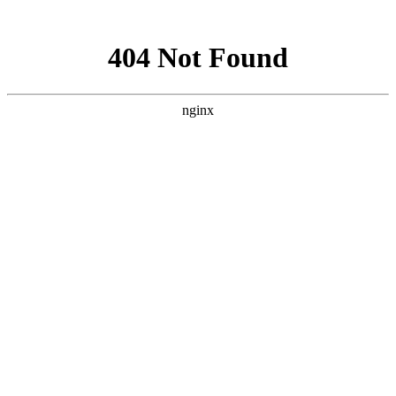
网站地图
首页
关于我们
物业管理
物业顾问
酒店管理
资产管理
项