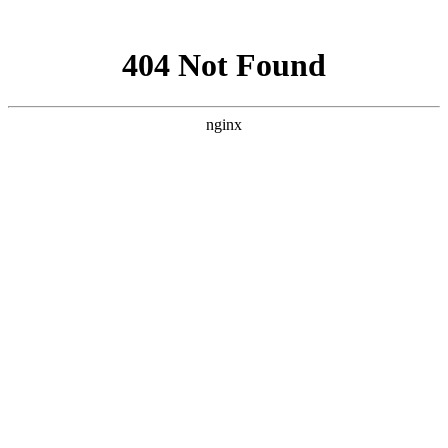
网站地图
首页
关于我们
物业管理
物业顾问
酒店管理
资产管理
项