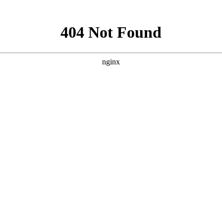
酒店管理
资产管理
项目展示
物业常识
物业法规
地产投资