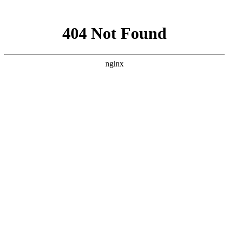
网站地图
首页
关于我们
物业管理
物业顾问
酒店管理
资产管理
项